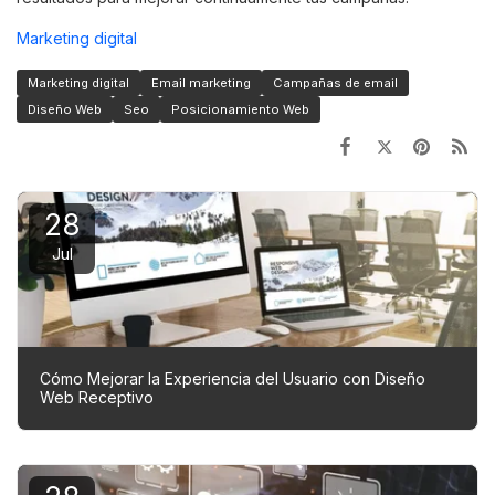
Marketing digital
Marketing digital
Email marketing
Campañas de email
Diseño Web
Seo
Posicionamiento Web
28
Jul
Cómo Mejorar la Experiencia del Usuario con Diseño
Web Receptivo