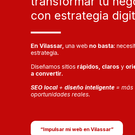
transformar tu nego
con estrategia digit
En Vilassar,
 una web 
no basta
: necesit
estrategia.
Diseñamos sitios 
rápidos,
claros
 y 
ori
a convertir.
SEO local
 + 
diseño inteligente
 = más 
oportunidades reales.
“Impulsar mi web en Vilassar”