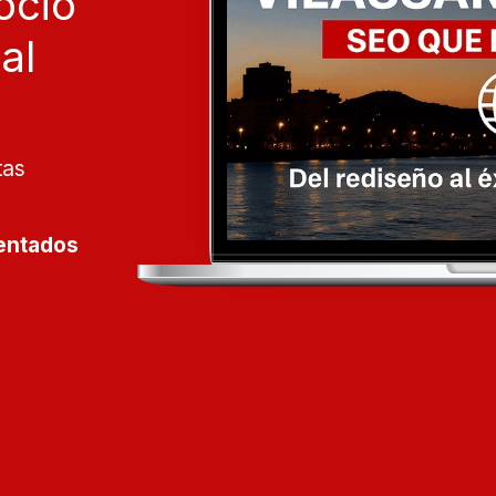
cio 
al
as 
entados 