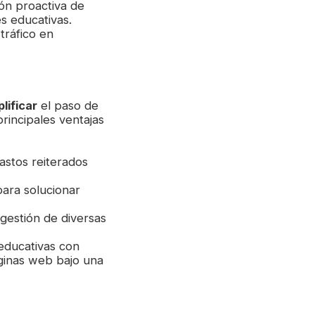
ón proactiva de
s educativas.
tráfico en
lificar
el paso de
principales ventajas
astos reiterados
ara solucionar
gestión de diversas
 educativas con
ginas web bajo una