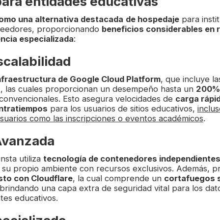
ara entidades educativas
omo una alternativa destacada
de hospedaje
para insti
oveedores, proporcionando
beneficios considerables en 
ncia especializada
:
scalabilidad
nfraestructura de Google Cloud Platform
, que incluye l
D
, las cuales proporcionan un desempeño hasta un
200% 
 convencionales. Esto asegura velocidades de
carga rápi
ontratiempos
para los usuarios de sitios educativos,
inclu
usuarios como las inscripciones o eventos académicos
.
Avanzada
nsta utiliza
tecnología de contenedores independiente
n su propio ambiente con recursos exclusivos. Además, 
sto con Cloudflare
, la cual comprende un
cortafuegos 
 brindando una capa extra de seguridad vital para los dat
tes educativos.