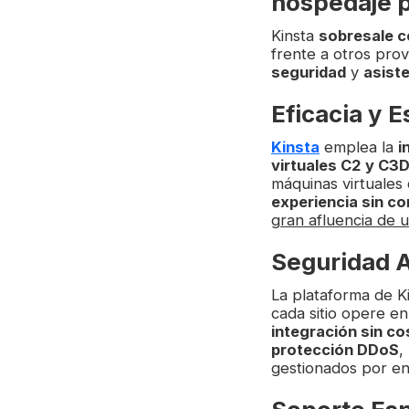
hospedaje p
Kinsta
sobresale c
frente a otros pr
seguridad
y
asiste
Eficacia y E
Kinsta
emplea la
i
virtuales C2 y C3
máquinas virtuales
experiencia sin c
gran afluencia de 
Seguridad 
La plataforma de Ki
cada sitio opere e
integración sin co
protección DDoS
,
gestionados por en