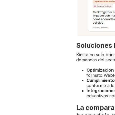
Soluciones 
Kinsta no solo bri
demandas del secto
Optimización
formato WebP m
Cumplimiento
conforme a l
Integracione
educativos co
La comparac