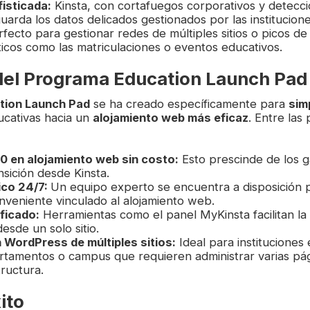
isticada:
Kinsta, con cortafuegos corporativos y detecci
arda los datos delicados gestionados por las institucione
fecto para gestionar redes de múltiples sitios o picos de 
icos como las matriculaciones o eventos educativos.
del Programa Education Launch Pad
tion Launch Pad
se ha creado específicamente para
simp
ducativas hacia un
alojamiento web más eficaz
. Entre las 
0 en alojamiento web sin costo:
Esto prescinde de los g
nsición desde Kinsta.
ico 24/7:
Un equipo experto se encuentra a disposición p
onveniente vinculado al alojamiento web.
ficado:
Herramientas como el panel MyKinsta facilitan la 
esde un solo sitio.
WordPress de múltiples sitios:
Ideal para instituciones
rtamentos o campus que requieren administrar varias pá
tructura.
ito