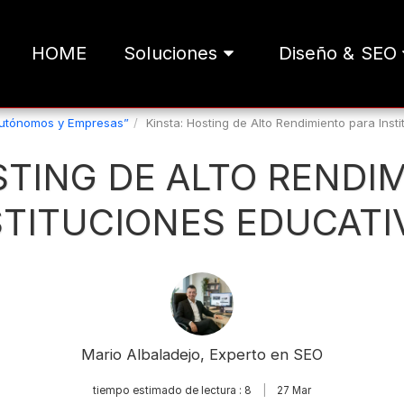
HOME
Soluciones
Diseño & SEO
Autónomos y Empresas”
Kinsta: Hosting de Alto Rendimiento para Inst
STING DE ALTO RENDI
STITUCIONES EDUCATI
Mario Albaladejo, Experto en SEO
tiempo estimado de lectura : 8
27
Mar