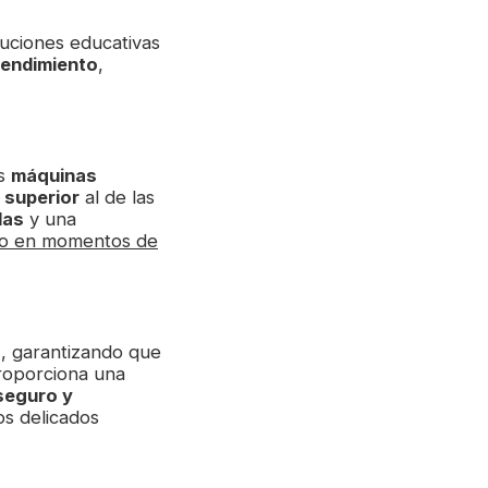
tuciones educativas
rendimiento
,
as
máquinas
superior
al de las
das
y una
so en momentos de
s
, garantizando que
proporciona una
seguro y
os delicados