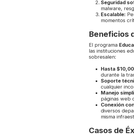
Seguridad sof
malware, resgu
Escalable:
Per
momentos crít
Beneficios 
El programa
Educa
las instituciones e
sobresalen:
Hasta $10,00
durante la tra
Soporte técn
cualquier inc
Manejo simpli
páginas web d
Conexión con 
diversos depa
misma infraes
Casos de Éx