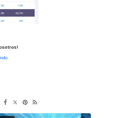
nosotros!
undo