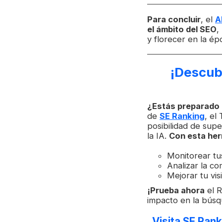
Para concluir
, el
A
el ámbito del SEO
,
y florecer en la ép
¡Descub
¿Estás preparado p
de
SE Ranking
, el
posibilidad de sup
la IA.
Con esta her
Monitorear tus
Analizar la c
Mejorar tu vis
¡Prueba ahora
el R
impacto en la bús
Visita SE Ran