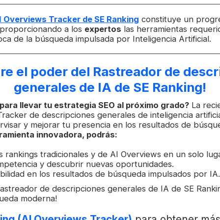
I Overviews Tracker de SE Ranking
constituye un prog
 proporcionando a los
expertos
las herramientas requeri
oca de la búsqueda impulsada por Inteligencia Artificial.
re el poder del Rastreador de descr
generales de IA de SE Ranking!
ara llevar tu estrategia SEO al próximo grado?
La reci
 Tracker de descripciones generales de inteligencia artificia
ervisar y mejorar tu presencia en los resultados de búsq
ramienta innovadora, podrás:
 rankings tradicionales y de AI Overviews en un solo luga
ompetencia y descubrir nuevas oportunidades.
ibilidad en los resultados de búsqueda impulsados por IA.
astreador de descripciones generales de IA de SE Ranki
queda moderna!
king (AI Overviews Tracker)
para obtener más