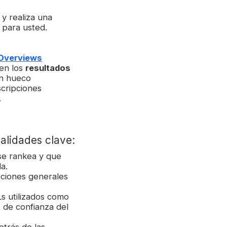
 y realiza una
 para usted.
 Overviews
en los
resultados
un hueco
cripciones
.
alidades clave:
se rankea y que
a.
pciones generales
s utilizados como
 de confianza del
trás de las