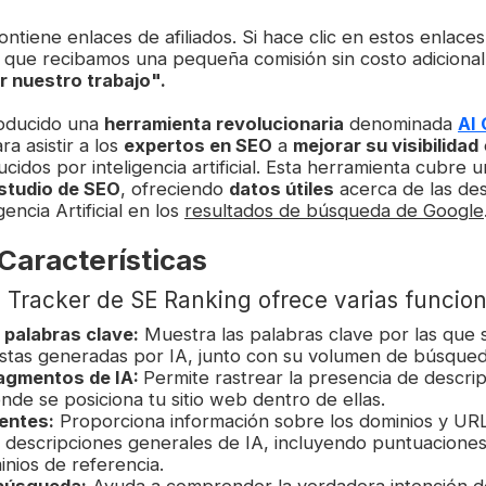
ontiene enlaces de afiliados. Si hace clic en estos enlaces
 que recibamos una pequeña comisión sin costo adicional
r nuestro trabajo".
roducido una
herramienta revolucionaria
denominada
AI
ra asistir a los
expertos en SEO
a
mejorar su visibilidad
cidos por inteligencia artificial. Esta herramienta cubre 
studio de SEO
, ofreciendo
datos útiles
acerca de las des
encia Artificial en los
resultados de búsqueda de Google
 Características
s Tracker de SE Ranking ofrece varias funcion
palabras clave:
Muestra las palabras clave por las que 
stas generadas por IA, junto con su volumen de búsqued
ragmentos de IA:
Permite rastrear la presencia de descri
nde se posiciona tu sitio web dentro de ellas.
entes:
Proporciona información sobre los dominios y URL
s descripciones generales de IA, incluyendo puntuaciones
inios de referencia.
 búsqueda:
Ayuda a comprender la verdadera intención de