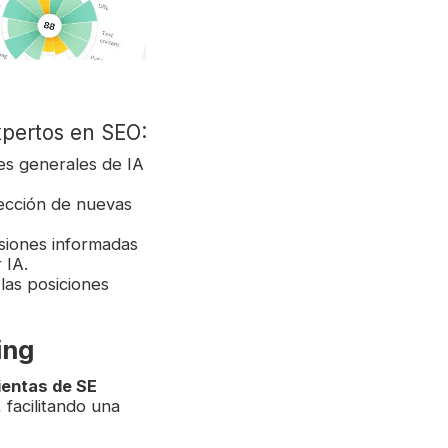
xpertos en SEO:
nes generales de IA
etección de nuevas
siones informadas
 IA.
 las posiciones
ing
ientas de SE
, facilitando una