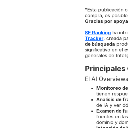
"Esta publicación c
compra, es posible
Gracias por apoya
SE Ranking
ha int
Tracker
, creada pa
de búsqueda
produ
significativo en el
e
generales de Intelig
Principales
El AI Overview
Monitoreo de 
tienen respue
Análisis de f
de IA y ver dó
Examen de fu
fuentes en la
dominio y dom
Intención de