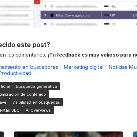
ecido este post?
 en los comentarios.
¡Tu feedback es muy valioso para 
onamiento en buscadores
Marketing digital
Noticias M
Productividad
ficial
búsqueda generativa
timización de contenido
lave
visibilidad en búsquedas
entas SEO
AI Overviews