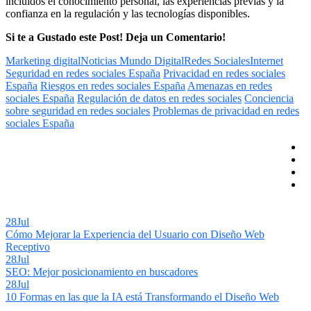
incluidos el conocimiento personal, las experiencias previas y la
confianza en la regulación y las tecnologías disponibles.
Si te a Gustado este Post! Deja un Comentario!
Marketing digital
Noticias Mundo Digital
Redes Sociales
Internet
Seguridad en redes sociales España
Privacidad en redes sociales
España
Riesgos en redes sociales España
Amenazas en redes
sociales España
Regulación de datos en redes sociales
Conciencia
sobre seguridad en redes sociales
Problemas de privacidad en redes
sociales España
28
Jul
Cómo Mejorar la Experiencia del Usuario con Diseño Web
Receptivo
28
Jul
SEO: Mejor posicionamiento en buscadores
28
Jul
10 Formas en las que la IA está Transformando el Diseño Web