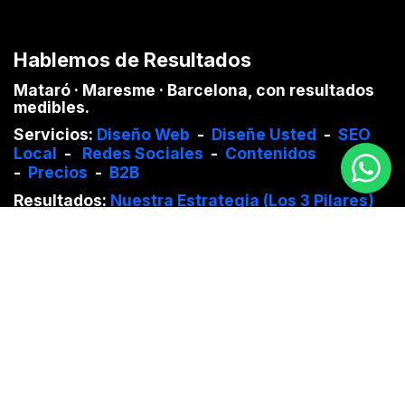
Hablemos de Resultados
Mataró · Maresme · Barcelona, con resultados
medibles.
Servicios
:
Diseño Web
-
Diseñe Usted
-
SEO
Local
-
Redes Sociales
-
C
ontenido
s
-
Precios
-
B2B
Resultados:
Nuestra Estrategia (Los 3 Pilares)
-
Casos de éxito
-
Métricas Reales
-
Portfolio
-
Testimonios
Ciudades y Pueblos:
Diseño web
Barcelona
-
Diseño web Badalona
-
Diseño web
Arenys de Mar
Diseño web Mataró
-
Diseño Web Vilassar de
Mar
¿Quiénes somos?:
Sobre Nosotros
-
Nuestra
Filosofía
-
Nuestro Trabajo