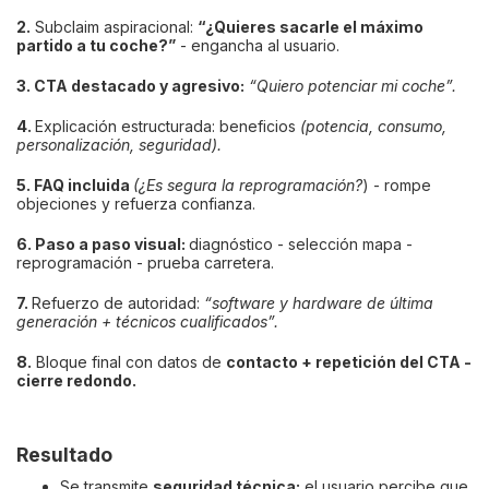
2.
Subclaim aspiracional:
“¿Quieres sacarle el máximo
partido a tu coche?”
- engancha al usuario.
3. CTA destacado y agresivo:
“Quiero potenciar mi coche”.
4.
Explicación estructurada: beneficios
(potencia, consumo,
personalización, seguridad).
5. FAQ incluida
(¿Es segura la reprogramación?
) - rompe
objeciones y refuerza confianza.
6. Paso a paso visual:
diagnóstico - selección mapa -
reprogramación - prueba carretera.
7.
Refuerzo de autoridad:
“software y hardware de última
generación + técnicos cualificados”.
8.
Bloque final con datos de
contacto + repetición del CTA -
cierre redondo.
Resultado
Se transmite
seguridad técnica:
el usuario percibe que