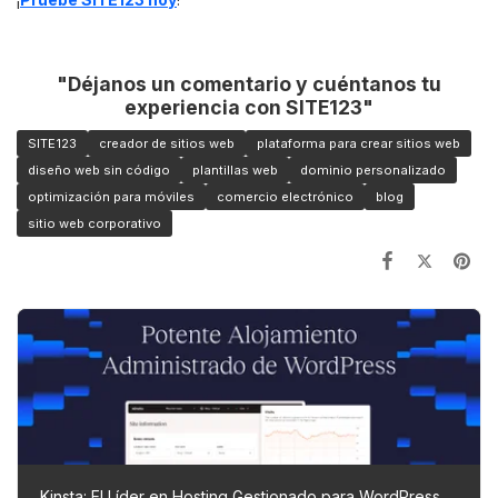
"Déjanos un comentario y cuéntanos tu
experiencia con SITE123"
SITE123
creador de sitios web
plataforma para crear sitios web
diseño web sin código
plantillas web
dominio personalizado
optimización para móviles
comercio electrónico
blog
sitio web corporativo
Kinsta: El Líder en Hosting Gestionado para WordPress