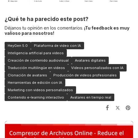
¿Qué te ha parecido este post?
Déjanos tu opinión en los comentarios.
¡Tu feedback es muy
valioso para nosotros!
HeyGen 5.0
Plataforma de video con IA
Inteligencia artificial para videos
Creación de contenido audiovisual
Avatares digitales
Traducción multilingüe en videos
Videos personalizados con IA
Clonación de avatares
Producción de videos profesionales
Herramientas de edición con IA
Marketing con videos personalizados
Contenido e-learning interactivo
Avatares en tiempo real