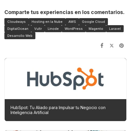
Comparte tus experiencias en los comentarios.
Cloudways
Hosting en la Nube
AWS
Google Cloud
DigitalOcean
Vultr
Linode
WordPress
Magento
Laravel
Desarrollo Web
HubSpot: Tu Aliado para Impulsar tu Negocio con
Inteligencia Artificial