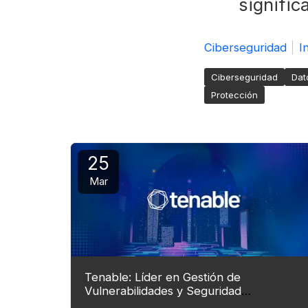
signific
Ciberseguridad
I
Ciberseguridad
Dat
Protección
25
Mar
Tenable: Líder en Gestión de
Vulnerabilidades y Seguridad
Cibernética