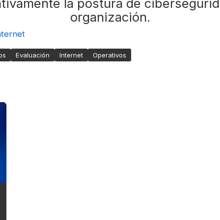
ativamente la postura de ciberseguri
organización.
nternet
os
Evaluación
Internet
Operativos