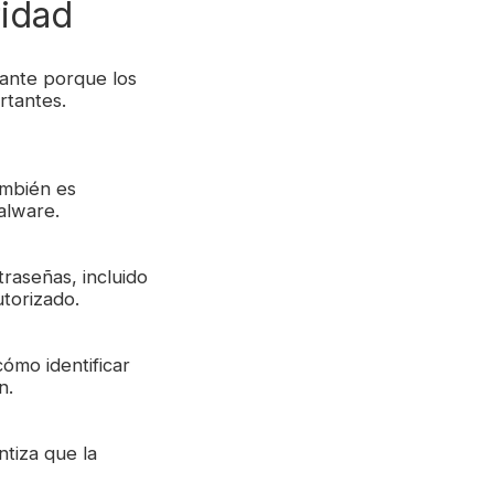
ridad
tante porque los
rtantes.
ambién es
alware.
traseñas, incluido
utorizado.
ómo identificar
n.
ntiza que la