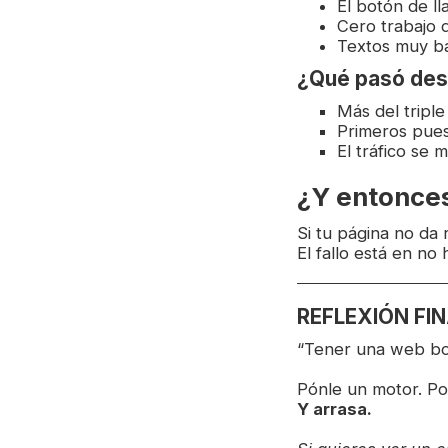
El botón de ll
Cero trabajo 
Textos muy bás
¿Qué pasó des
Más del triple
Primeros pues
El tráfico se m
¿Y entonces
Si tu página no da 
El fallo está en no
REFLEXIÓN FI
“Tener una web bon
Pónle un motor. Po
Y arrasa.