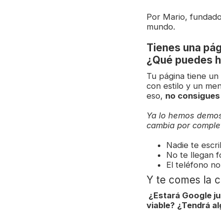
Por Mario, fundad
mundo.
Tienes una pág
¿Qué puedes h
Tu página tiene un 
con estilo y un me
eso,
no consigues
Ya lo hemos demo
cambia por complet
Nadie te escri
No te llegan f
El teléfono no
Y te comes la 
¿Estará Google ju
viable?
¿Tendrá al