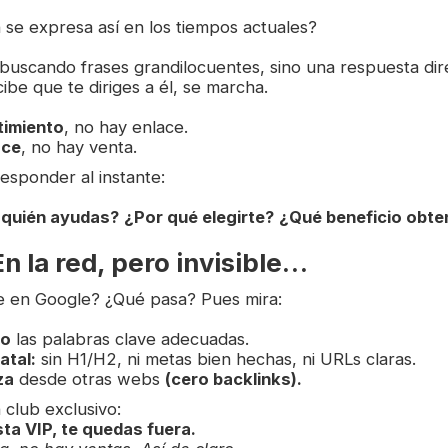
se expresa así en los tiempos actuales?
 buscando frases grandilocuentes, sino una respuesta dir
cibe que te diriges a él, se marcha.
timiento
, no hay enlace.
ace
, no hay venta.
esponder al instante:
 quién ayudas?
¿Por qué elegirte?
¿Qué beneficio obt
n la red, pero invisible…
e en Google? ¿Qué pasa? Pues mira:
do
las palabras clave adecuadas.
atal:
sin H1/H2, ni metas bien hechas, ni URLs claras.
za
desde otras webs
(cero backlinks).
club exclusivo:
ista VIP, te quedas fuera.