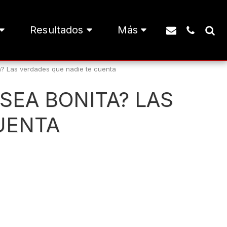
Resultados
Más
? Las verdades que nadie te cuenta
SEA BONITA? LAS
UENTA