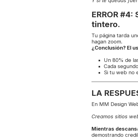
Y si te quedas fuer
ERROR #4: Se
tintero.
Tu página tarda un
hagan zoom.
¿Conclusión? El us
Un 80% de las 
Cada segundo
Si tu web no e
LA RESPUEST
En MM Design Web n
Creamos sitios we
Mientras descans
demostrando credib