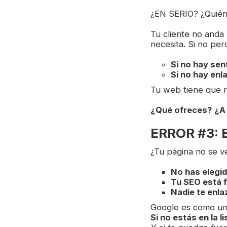
¿EN SERIO? ¿Quién 
Tu cliente no anda
necesita. Si no per
Si no hay sen
Si no hay enl
Tu web tiene que r
¿Qué ofreces?
¿A
ERROR #3: E
¿Tu página no se v
No has elegi
Tu SEO está f
Nadie te enla
Google es como un 
Si no estás en la l