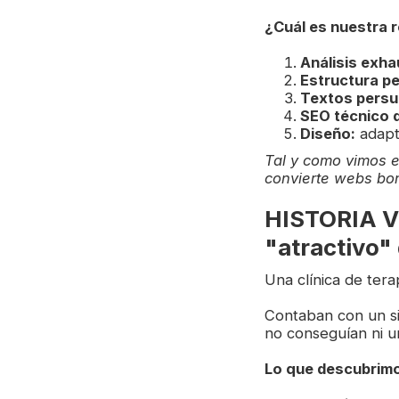
¿Cuál es nuestra 
Análisis exha
Estructura p
Textos persu
SEO técnico d
Diseño:
adapta
Tal y como vimos 
convierte webs bon
HISTORIA VE
"atractivo"
Una clínica de tera
Contaban con un si
no conseguían ni un
Lo que descubrim