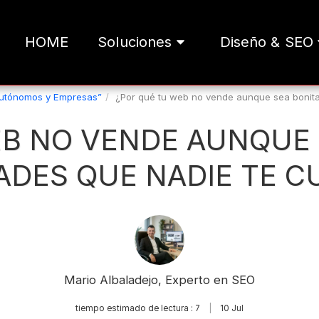
HOME
Soluciones
Diseño & SEO
Autónomos y Empresas”
¿Por qué tu web no vende aunque sea bonita
B NO VENDE AUNQUE 
ADES QUE NADIE TE C
Mario Albaladejo, Experto en SEO
tiempo estimado de lectura : 7
10
Jul