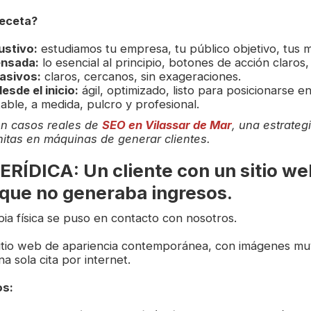
receta?
ustivo:
estudiamos tu empresa, tu público objetivo, tus m
ensada:
lo esencial al principio, botones de acción claros, 
asivos:
claros, cercanos, sin exageraciones.
esde el inicio:
ágil, optimizado, listo para posicionarse e
ble, a medida, pulcro y profesional.
en casos reales de
SEO en Vilassar de Mar
, una estrateg
itas en máquinas de generar clientes.
RÍDICA: Un cliente con un sitio we
 que no generaba ingresos.
pia física se puso en contacto con nosotros.
tio web de apariencia contemporánea, con imágenes muy 
a sola cita por internet.
os: