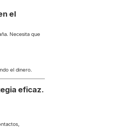
en el
aña. Necesita que
ndo el dinero.
egia eficaz.
ontactos,