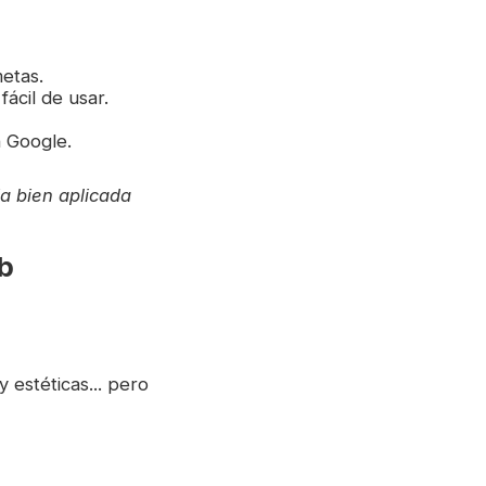
etas.
fácil de usar.
n Google.
ia bien aplicada
b
estéticas... pero