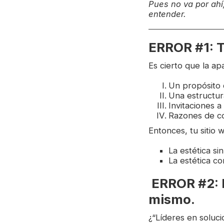
Pues no va por ahí
entender.
ERROR #1: Tu
Es cierto que la ap
Un propósito 
Una estructur
Invitaciones a
Razones de c
Entonces, tu sitio 
La estética si
La estética c
ERROR #2: En
mismo.
¿“Líderes en soluci