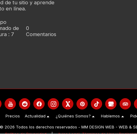
d de tu sitio y aprende
o en línea.
mpo
imado de
0
ura : 7
Comentarios
Precios
Actualidad
¿Quiénes Somos?
Hablemos
Pid
 © 2026 Todos los derechos reservados -
MM DESIGN WEB - WEB & S
|
Política de Privacidad
|
Aviso Legal, Términos de Uso y Declarac