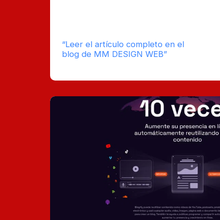
exploramos cómo Design Pickle puede tr
con sus servicios de diseño ilimitado, rev
plataforma fácil de usar.
“Leer el artículo completo en el
tie
blog de MM DESIGN WEB”
est
lect