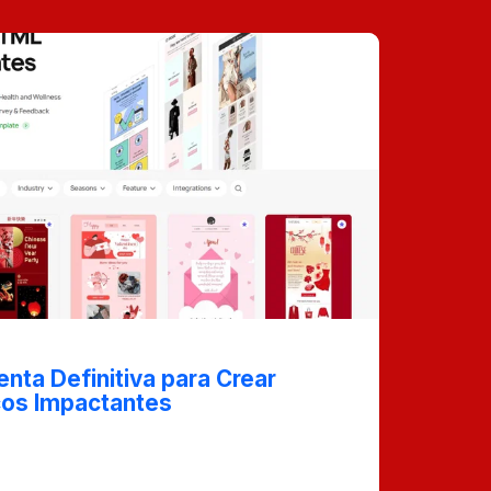
enta Definitiva para Crear
cos Impactantes
s las características y beneficios de
finitiva para crear correos electrónicos
y efectivos, ideal para profesionales de