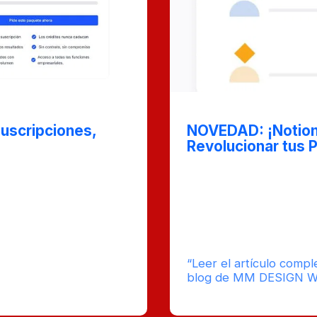
Oct 30, 2024
Suscripciones,
NOVEDAD: ¡Notion 
Revolucionar tus 
cómo BookYourData
¡Tenemos grandes notic
uirir datos de alta
Softr! A partir de ahor
que requieren
bases de datos de Notio
os usuarios pagar solo
integración marca un a
ndo una solución
creamos aplicaciones w
idades de datos.
qué!
mpo
“Leer el artículo compl
imado de
0
blog de MM DESIGN 
ura : 7
Comentarios