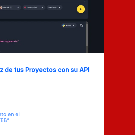
z de tus Proyectos con su API
vadora API de texto a voz que
en que manejas tus proyectos. En este
ómo esta herramienta puede darle vida a
turales y de alta calidad.
eto en el
tiempo
WEB”
estimado de
0
lectura : 4
Comentarios