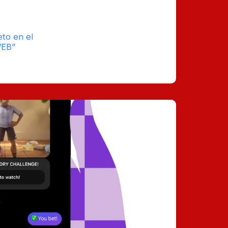
ta la retención, descubre cómo esta
lsar el éxito de tu empresa.
eto en el
tiempo
WEB”
estimado de
0
lectura : 4
Comentarios