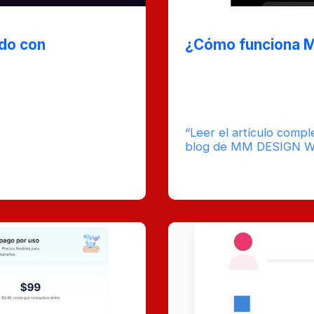
Nov 2, 2024
ido con
¿Cómo funciona M
Este post te guía a tra
configurar ManyChat c
ude a escribir tus
sus principales caracter
s Blogify, tu co-piloto
presencia en línea.
que te ayudará a generar
nera profesional.
“Leer el artículo compl
blog de MM DESIGN 
mpo
imado de
0
ura : 8
Comentarios