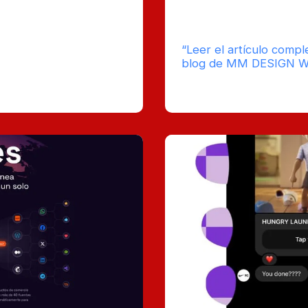
ansformar tu negocio
Desde la captación has
isiones rápidas y una
herramienta puede impu
“Leer el artículo compl
mpo
blog de MM DESIGN 
imado de
0
ura : 7
Comentarios