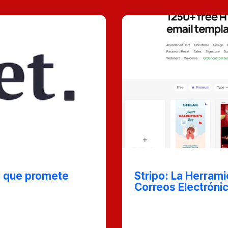
Oct 26, 2024
l que promete
Stripo: La Herrami
Correos Electróni
espetan tu privacidad?
En este post, exploramo
te post, descubra cómo
Stripo, la plataforma de
panorama social a
visualmente atractivos 