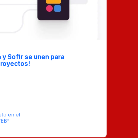
y Softr se unen para
Proyectos!
ias para todos los amantes de Notion y
a, podrás conectar directamente tus
n a tus aplicaciones Softr. Esta
ntes y un después en la forma en que
eb sin código, ¡y aquí te explicamos por
eto en el
tiempo
WEB”
estimado de
0
lectura : 3
Comentarios