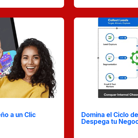
Nov 7, 2024
ño a un Clic
Domina el Ciclo de
Despega tu Negoc
gráfico que sea
esign Pickle: Tu Equipo
Esta entrada de blog t
ta. En este post,
para gestionar cada etap