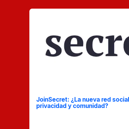
Oct 29, 2024
JoinSecret: ¿La nueva red socia
privacidad y comunidad?
¿Cansado de las redes sociales que no r
JoinSecret podría ser la solución. En es
esta nueva plataforma busca cambiar el 