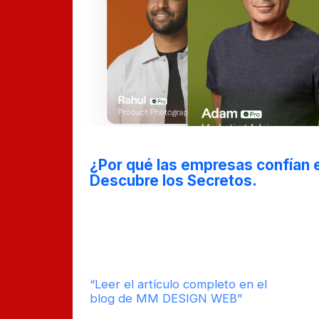
Nov 13, 2024
¿Por qué las empresas confían e
Descubre los Secretos.
En esta entrada de blog, revelamos los f
hacen de Fiverr Pro una opción preferid
que buscan servicios freelance de alta 
ventajas exclusivas que ofrece esta pla
transformar tu manera de contratar talen
“Leer el artículo completo en el
tie
blog de MM DESIGN WEB”
est
lect