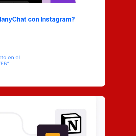
anyChat con Instagram?
vés de los pasos necesarios para
on tu cuenta de Instagram, destacando
ísticas y beneficios para optimizar tu
eto en el
tiempo
WEB”
estimado de
0
lectura : 5
Comentarios