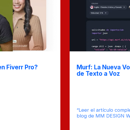
Nov 11, 2024
n Fiverr Pro?
Murf: La Nueva Vo
de Texto a Voz
actores clave que
Descubre Murf, la inno
a para las empresas
transformará la forma 
gama. Aprende sobre las
artículo, exploramos c
taforma y cómo puede
tus textos con voces na
tos.
“Leer el artículo compl
mpo
blog de MM DESIGN 
imado de
0
ura : 9
Comentarios