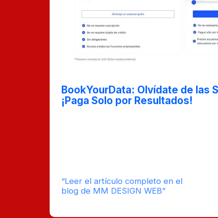
Nov 1, 2024
BookYourData: Olvídate de las 
¡Paga Solo por Resultados!
En esta entrada del blog, exploramos 
ofrece una forma única y eficiente de adq
calidad. A diferencia de otros servicios 
suscripciones, BookYourData permite a l
por los resultados que obtienen, brinda
rentable y flexible para todas tus neces
“Leer el artículo completo en el
tie
blog de MM DESIGN WEB”
est
lect