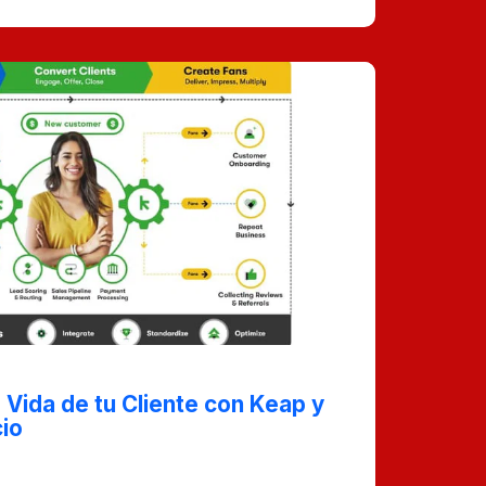
 Vida de tu Cliente con Keap y
io
e guiará paso a paso en el uso de Keap
a del ciclo de vida de tus clientes.