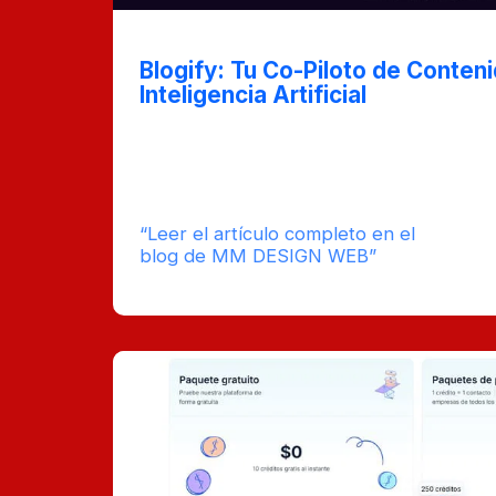
Nov 5, 2024
Blogify: Tu Co-Piloto de Conten
Inteligencia Artificial
¿Te gustaría tener un asistente que te ay
posts? En esta publicación, te presentamo
de contenido con inteligencia artificial, 
ideas, redactar y editar tus textos de ma
“Leer el artículo completo en el
tie
blog de MM DESIGN WEB”
est
lect