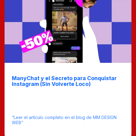
May 6, 2025
ManyChat y el Secreto para Conquistar
Instagram (Sin Volverte Loco)
¿Quieres dominar Instagram sin perder la cordura? En
este post aprenderás cómo ManyChat puede ser tu
mejor aliado para gestionar tus interacciones en
Instagram de manera eficiente y sin estrés.
“Leer el artículo completo en el blog de MM DESIGN
WEB”
tiempo estimado de lectura : 4
0 Comentarios