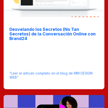
May 8, 2025
Desvelando los Secretos (No Tan
Secretos) de la Conversación Online con
Brand24
En el post 'Desvelando los Secretos (No Tan Secretos)
de la Conversación Online con Brand24', exploramos
cómo utilizar esta poderosa herramienta para
monitorear y analizar menciones de tu marca en las
redes sociales. Entérate de las mejores prácticas para
mejorar la comunicación y aumentar tu presencia online.
“Leer el artículo completo en el blog de MM DESIGN
WEB”
tiempo estimado de lectura : 6
0 Comentarios