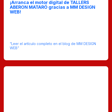
¡Arranca el motor digital de TALLERS
ABERON MATARÓ gracias a MM DESIGN
WEB!
Jose Luis Vallecillo, el alma y motor de TALLERS
ABERON MATARÓ, ha confiado en MM DESIGN WEB
para poner a punto su presencia online, y el resultado
es tan espectacular como una revisión a fondo de tu
coche antes de las vacaciones.
“Leer el artículo completo en el blog de MM DESIGN
WEB”
tiempo estimado de lectura : 4
0 Comentarios