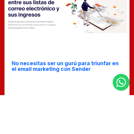
Apr 24, 2025
No necesitas ser un gurú para triunfar en
el email marketing con Sender
En este post, aprenderás cómo triunfar en el email
marketing con la herramienta Sender, sin requerir
conocimientos avanzados. Perfecto para principiantes,
te mostraremos paso a paso cómo aprovechar al
máximo esta potente herramienta.
“Leer el artículo completo en el blog de MM DESIGN
WEB”
tiempo estimado de lectura : 5
0 Comentarios