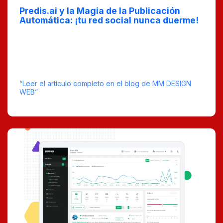
May 13, 2025
Predis.ai y la Magia de la Publicación
Automática: ¡tu red social nunca duerme!
En este post exploramos cómo Predis.ai puede
transformar tu estrategia de redes sociales. Con su
capacidad de publicar contenido automáticamente, tu
red social estará siempre activa y atractiva para tus
seguidores, incluso cuando no estés conectado.
“Leer el artículo completo en el blog de MM DESIGN
WEB”
tiempo estimado de lectura : 5
0 Comentarios