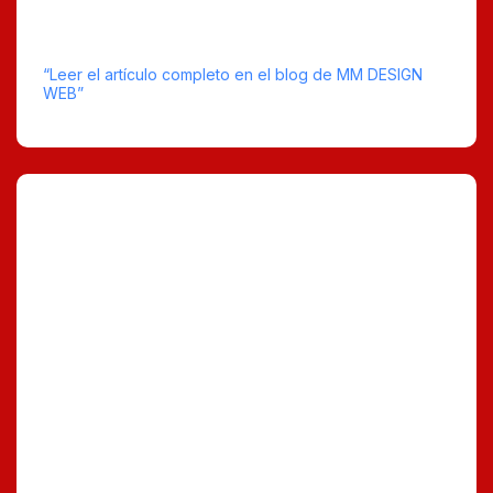
sorprendentes, equiparables al Correcaminos con
sobredosis de cafeína.
“Leer el artículo completo en el blog de MM DESIGN
WEB”
tiempo estimado de lectura : 9
0 Comentarios